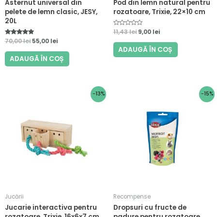
Asternut universal din
Pod din lemn natural pentru
pelete de lemn clasic, JESY,
rozatoare, Trixie, 22×10 cm
20L
E
11,43
lei
9,00
lei
v
Evaluat la
70,00
lei
55,00
lei
a
5.00
l
ADAUGĂ ÎN COȘ
din 5
u
ADAUGĂ ÎN COȘ
a
t
l
a
0
d
i
Prețul
Prețul
Prețul
Prețul
-13%
-15%
n
inițial
curent
inițial
curent
5
a
este:
a
este:
fost:
32,50 lei.
fost:
7,50 lei.
37,50 lei.
8,80 lei.
Jucării
Recompense
Jucarie interactiva pentru
Dropsuri cu fructe de
rozatoare, Trixie, 16x6x7 cm
padure pentru rozatoare,