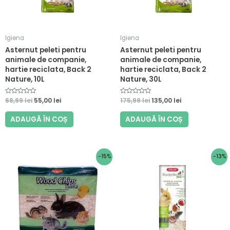
Igiena
Igiena
Asternut peleti pentru
Asternut peleti pentru
animale de companie,
animale de companie,
hartie reciclata, Back 2
hartie reciclata, Back 2
Nature, 10L
Nature, 30L
E
68,99
lei
55,00
lei
E
175,99
lei
135,00
lei
v
v
a
a
l
l
ADAUGĂ ÎN COȘ
ADAUGĂ ÎN COȘ
u
u
a
a
t
t
l
l
a
a
0
0
Prețul
Prețul
Prețul
Prețul
-15%
-13%
d
d
i
i
inițial
curent
inițial
curent
n
n
a
este:
a
este:
5
5
fost:
13,99 lei.
fost:
12,67 lei.
16,40 lei.
14,50 lei.