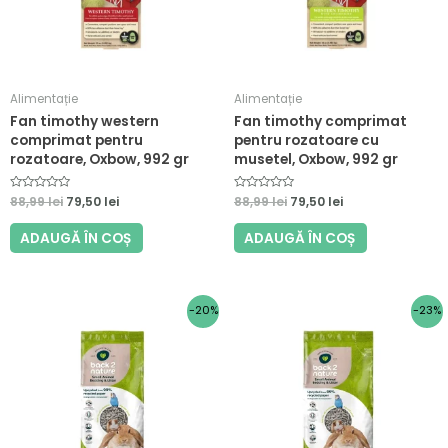
Alimentație
Alimentație
Fan timothy western
Fan timothy comprimat
comprimat pentru
pentru rozatoare cu
rozatoare, Oxbow, 992 gr
musetel, Oxbow, 992 gr
E
88,99
lei
79,50
lei
E
88,99
lei
79,50
lei
v
v
a
a
l
l
ADAUGĂ ÎN COȘ
ADAUGĂ ÎN COȘ
u
u
a
a
t
t
l
l
a
a
0
0
Prețul
Prețul
Prețul
Prețul
-20%
-23%
d
d
i
i
inițial
curent
inițial
curent
n
n
a
este:
a
este:
5
5
fost:
55,00 lei.
fost:
135,00 lei.
68,99 lei.
175,99 lei.