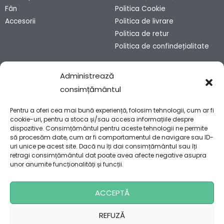
Fân
Politica Cookie
Accesorii
Politica de livrare
Politica de retur
Politica de confindețialitate
Administrează
Contact
consimțământul
Sibiu, România
Pentru a oferi cea mai bună experiență, folosim tehnologii, cum ar fi
contact@bunnyhaven.ro
cookie-uri, pentru a stoca și/sau accesa informațiile despre
0751 028 990
dispozitive. Consimțământul pentru aceste tehnologii ne permite
să procesăm date, cum ar fi comportamentul de navigare sau ID-
uri unice pe acest site. Dacă nu îți dai consimțământul sau îți
retragi consimțământul dat poate avea afecte negative asupra
unor anumite funcționalități și funcții.
ACCEPTĂ
Copyright 2024 © Bunny Haven SRL
REFUZĂ