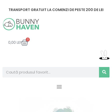
Skip
to
TRANSPORT GRATUIT LA COMENZI DE PESTE 200 DE LEI
content
CART
0
0,00
LEI
Search