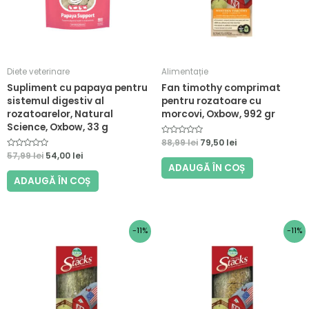
Diete veterinare
Alimentație
Supliment cu papaya pentru
Fan timothy comprimat
sistemul digestiv al
pentru rozatoare cu
rozatoarelor, Natural
morcovi, Oxbow, 992 gr
Science, Oxbow, 33 g
E
88,99
lei
79,50
lei
v
E
57,99
lei
54,00
lei
a
v
l
ADAUGĂ ÎN COȘ
a
u
l
ADAUGĂ ÎN COȘ
a
u
t
a
l
t
a
l
0
a
d
0
i
Prețul
Prețul
Prețul
Prețul
-11%
-11%
d
n
i
inițial
curent
inițial
curent
5
n
a
este:
a
este:
5
fost:
79,50 lei.
fost:
79,50 lei.
88,99 lei.
88,99 lei.