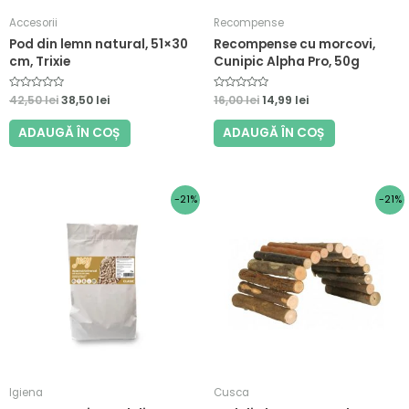
Accesorii
Recompense
Pod din lemn natural, 51×30
Recompense cu morcovi,
cm, Trixie
Cunipic Alpha Pro, 50g
E
42,50
lei
38,50
lei
E
16,00
lei
14,99
lei
v
v
a
a
l
l
ADAUGĂ ÎN COȘ
ADAUGĂ ÎN COȘ
u
u
a
a
t
t
l
l
a
a
0
0
Prețul
Prețul
Prețul
Prețul
-21%
-21%
d
d
i
i
inițial
curent
inițial
curent
n
n
a
este:
a
este:
5
5
fost:
55,00 lei.
fost:
9,00 lei.
70,00 lei.
11,43 lei.
Igiena
Cusca