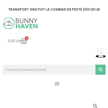
Skip
to
TRANSPORT GRATUIT LA COMENZI DE PESTE 200 DE LEI
content
CART
0
0,00
LEI
Search
Cantitate
Betisoare