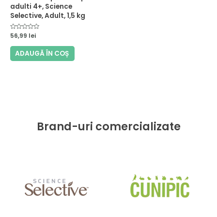
adulti 4+, Science
Selective, Adult, 1,5 kg
Evaluat
56,99
lei
la
0
din
ADAUGĂ ÎN COȘ
5
Brand-uri comercializate