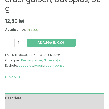
g
12,50
lei
Availability:
În stoc
ADAUGĂ ÎN COȘ
EAN:
5414365398514
SKU:
BH20522
Categorii:
Recompense
,
Alimentație
Etichete:
duvoplus
,
iepuri
,
recompense
Duvoplus
Descriere
Brand