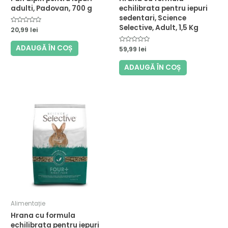
adulti, Padovan, 700 g
echilibrata pentru iepuri
sedentari, Science
Selective, Adult, 1,5 Kg
Evaluat
20,99
lei
la
0
din
ADAUGĂ ÎN COȘ
Evaluat
59,99
lei
5
la
0
din
ADAUGĂ ÎN COȘ
5
Alimentație
Hrana cu formula
echilibrata pentru iepuri