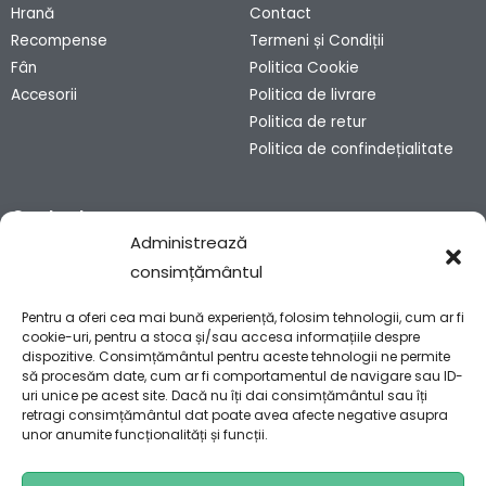
Hrană
Contact
Recompense
Termeni și Condiții
Fân
Politica Cookie
Accesorii
Politica de livrare
Politica de retur
Politica de confindețialitate
Contact
Administrează
consimțământul
Sibiu, România
contact@bunnyhaven.ro
Pentru a oferi cea mai bună experiență, folosim tehnologii, cum ar fi
0751 028 990
cookie-uri, pentru a stoca și/sau accesa informațiile despre
dispozitive. Consimțământul pentru aceste tehnologii ne permite
să procesăm date, cum ar fi comportamentul de navigare sau ID-
uri unice pe acest site. Dacă nu îți dai consimțământul sau îți
retragi consimțământul dat poate avea afecte negative asupra
unor anumite funcționalități și funcții.