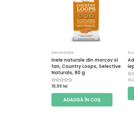
Alimentație
Acc
Inele naturale din morcov si
Ad
fan, Country Loops, Selective
ie
Naturals, 80 g
19,
Eva
la
18,99
lei
Evaluat
0
la
din
0
5
din
ADAUGĂ ÎN COȘ
5