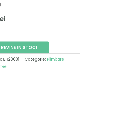
m
curent
este:
lei
129,00 lei.
ei.
REVINE IN STOC!
U:
BH20031
Categorie:
Plimbare
rixie