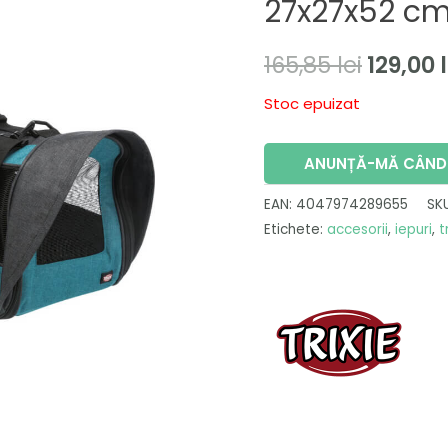
27x27x52 c
inițial
a
165,85
lei
129,00
fost:
Stoc epuizat
165,85 l
ANUNȚĂ-MĂ CÂND 
EAN:
4047974289655
SK
Etichete:
accesorii
,
iepuri
,
t