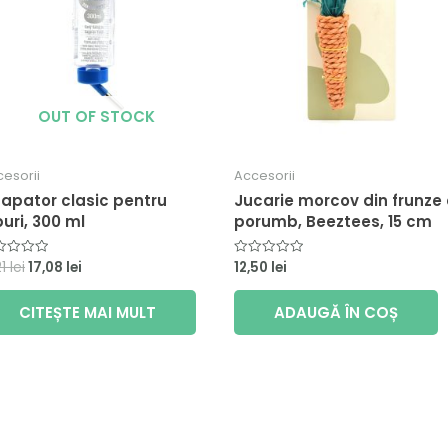
OUT OF STOCK
esorii
Accesorii
apator clasic pentru
Jucarie morcov din frunze
puri, 300 ml
porumb, Beeztees, 15 cm
21
lei
17,08
lei
12,50
lei
luat
Evaluat
la
0
din
CITEȘTE MAI MULT
ADAUGĂ ÎN COȘ
5