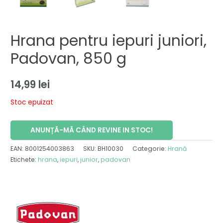
Hrana pentru iepuri juniori,
Padovan, 850 g
14,99
lei
Stoc epuizat
ANUNȚĂ-MĂ CÂND REVINE IN STOC!
EAN:
8001254003863
SKU:
BH10030
Categorie:
Hrană
Etichete:
hrana
,
iepuri
,
junior
,
padovan