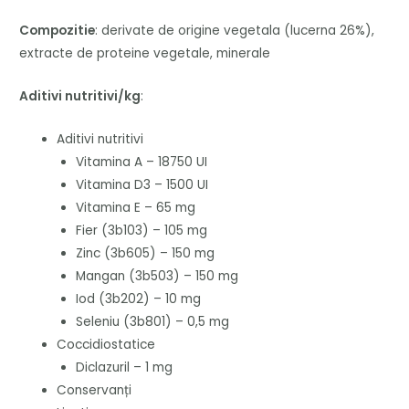
Compozitie
:
derivate de origine vegetala (lucerna 26%),
extracte de proteine vegetale,
minerale
Aditivi nutritivi/kg
:
Aditivi nutritivi
Vitamina A – 18750 UI
V
itamina D3 – 1500 UI
V
itamina E – 65 mg
Fier (3b103) – 105 mg
Z
inc (3b605) – 150 mg
Mangan (3b503) – 150 mg
Iod (3b202) – 10 mg
S
eleniu (3b801) – 0,5 mg
Coccidiostatice
Diclazuril – 1 mg
Conservanți