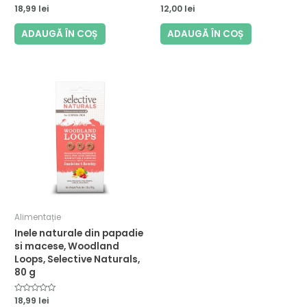
Evaluat
18,99
lei
Evaluat
12,00
lei
la
la
0
0
din
din
ADAUGĂ ÎN COȘ
ADAUGĂ ÎN COȘ
5
5
Alimentație
Inele naturale din papadie
si macese, Woodland
Loops, Selective Naturals,
80 g
Evaluat
18,99
lei
la