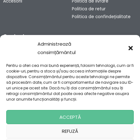
Accesorii
Politica de livrare
Politica de retur
Politica de confindețialitate
Contact
Administrează
consimțământul
Sibiu, România
contact@bunnyhaven.ro
Pentru a oferi cea mai bună experiență, folosim tehnologii, cum ar fi
0751 028 990
cookie-uri, pentru a stoca și/sau accesa informațiile despre
dispozitive. Consimțământul pentru aceste tehnologii ne permite
să procesăm date, cum ar fi comportamentul de navigare sau ID-
uri unice pe acest site. Dacă nu îți dai consimțământul sau îți
retragi consimțământul dat poate avea afecte negative asupra
unor anumite funcționalități și funcții.
ACCEPTĂ
Copyright 2024 © Bunny Haven SRL
REFUZĂ