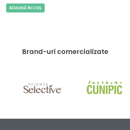
0
din
ADAUGĂ ÎN COȘ
5
Brand-uri comercializate