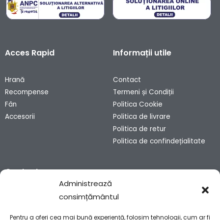
Acces Rapid
Informații utile
Hrană
Contact
Recompense
Termeni și Condiții
Fân
Politica Cookie
Accesorii
Politica de livrare
Politica de retur
Politica de confindețialitate
Contact
Administrează
consimțământul
Sibiu, România
contact@bunnyhaven.ro
Pentru a oferi cea mai bună experiență, folosim tehnologii, cum ar fi