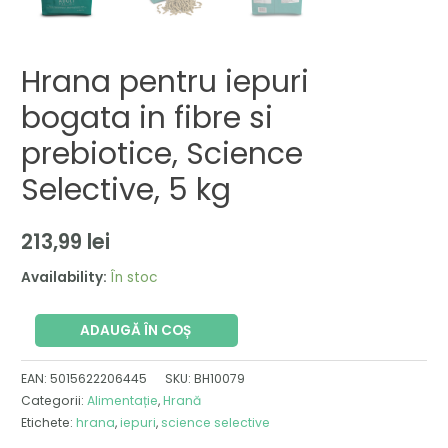
Hrana pentru iepuri
bogata in fibre si
prebiotice, Science
Selective, 5 kg
213,99
lei
Availability:
În stoc
ADAUGĂ ÎN COȘ
EAN:
5015622206445
SKU:
BH10079
Categorii:
Alimentație
,
Hrană
Etichete:
hrana
,
iepuri
,
science selective