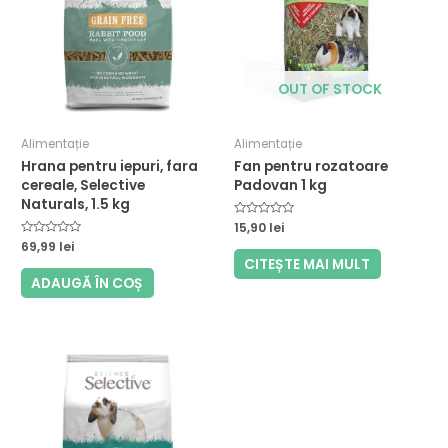
OUT OF STOCK
Alimentație
Alimentație
Hrana pentru iepuri, fara
Fan pentru rozatoare
cereale, Selective
Padovan 1 kg
Naturals, 1.5 kg
Evaluat
15,90
lei
la
Evaluat
69,99
lei
0
la
din
CITEȘTE MAI MULT
0
5
din
ADAUGĂ ÎN COȘ
5