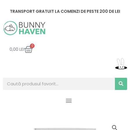
Skip
to
TRANSPORT GRATUIT LA COMENZI DE PESTE 200 DE LEI
content
CART
0
0,00
LEI
Search
Cantitate
Hrana