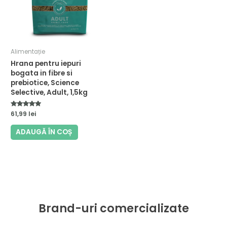
Alimentație
Hrana pentru iepuri
bogata in fibre si
prebiotice, Science
Selective, Adult, 1,5kg
Evaluat la
61,99
lei
5.00
din 5
ADAUGĂ ÎN COȘ
Brand-uri comercializate