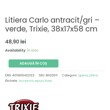
Litiera Carlo antracit/gri –
verde, Trixie, 38x17x58 cm
48,90
lei
Availability:
În stoc
ADAUGĂ ÎN COȘ
EAN:
4011905402123
SKU:
BH20511
Categorii:
Igiena
,
Litiere
Etichete:
accesorii
,
iepuri
,
trixie