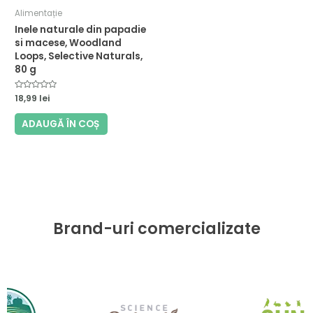
Alimentație
Inele naturale din papadie
si macese, Woodland
Loops, Selective Naturals,
80 g
Evaluat
18,99
lei
la
0
din
ADAUGĂ ÎN COȘ
5
Brand-uri comercializate