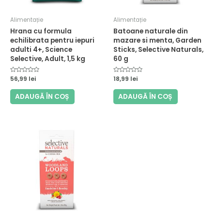
Alimentație
Alimentație
Hrana cu formula
Batoane naturale din
echilibrata pentru iepuri
mazare si menta, Garden
adulti 4+, Science
Sticks, Selective Naturals,
Selective, Adult, 1,5 kg
60 g
Evaluat
56,99
lei
Evaluat
18,99
lei
la
la
0
0
din
din
ADAUGĂ ÎN COȘ
ADAUGĂ ÎN COȘ
5
5