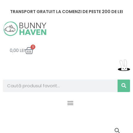
Skip
to
TRANSPORT GRATUIT LA COMENZI DE PESTE 200 DE LEI
content
CART
0
0,00
LEI
Search
Cantitate
Litiera