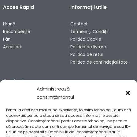
Acces Rapid
Informații utile
Hrană
Contact
Recompense
Termeni și Condiții
Fân
Politica Cookie
Accesorii
Politica de livrare
Politica de retur
Politica de confindețialitate
Contact
Administrează
consimțământul
Sibiu, România
contact@bunnyhaven.ro
Pentru a oferi cea mai bună experiență, folosim tehnologii, cum ar fi
0751 028 990
cookie-uri, pentru a stoca și/sau accesa informațiile despre
dispozitive. Consimțământul pentru aceste tehnologii ne permite
să procesăm date, cum ar fi comportamentul de navigare sau ID-
uri unice pe acest site. Dacă nu îți dai consimțământul sau îți