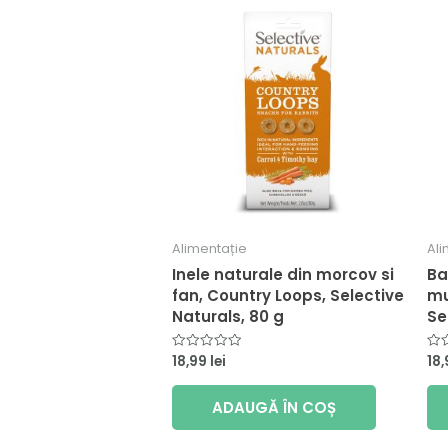
Alimentație
Ali
Inele naturale din morcov si
Ba
fan, Country Loops, Selective
mu
Naturals, 80 g
Se
18,99
lei
18
Evaluat
Eva
la
la
0
0
din
din
ADAUGĂ ÎN COȘ
5
5