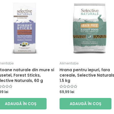
mentație
Alimentație
toane naturale din mure si
Hrana pentru iepuri, fara
setel, Forest Sticks,
cereale, Selective Naturals
lective Naturals, 60 g
1.5 kg
,99
lei
69,99
lei
luat
Evaluat
la
0
din
ADAUGĂ ÎN COȘ
ADAUGĂ ÎN COȘ
5