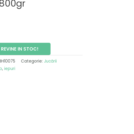
 800gr
REVINE IN STOC!
BH10075
Categorie:
Jucării
o
,
iepuri